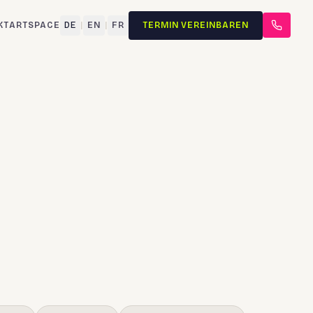
KT
ARTSPACE
DE
|
EN
|
FR
TERMIN VEREINBAREN