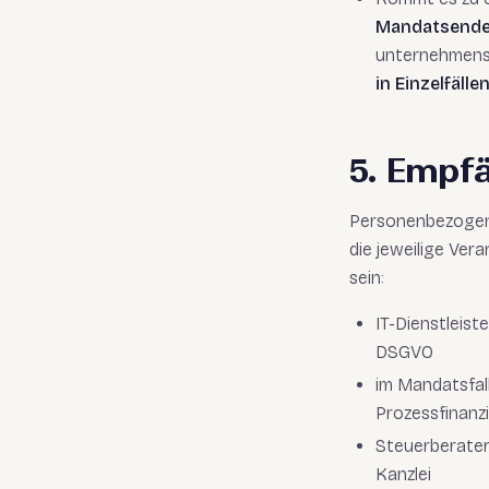
Mandatsend
unternehmensr
in Einzelfälle
5. Empf
Personenbezogene
die jeweilige Ver
sein:
IT-Dienstleist
DSGVO
im Mandatsfal
Prozessfinanzi
Steuerberater
Kanzlei