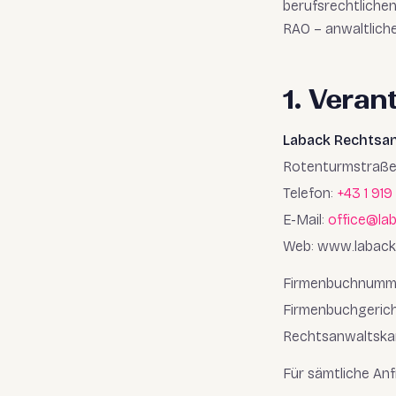
berufsrechtliche
RAO – anwaltliche
1. Veran
Laback Rechtsa
Rotenturmstraße 1
Telefon:
+43 1 919
E-Mail:
office@la
Web: www.laback
Firmenbuchnumme
Firmenbuchgerich
Rechtsanwaltska
Für sämtliche An