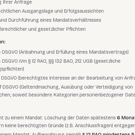
 Ihrer Anfrage
echtlichen Ausgangslage und Erfolgsaussichten
und Durchführung eines Mandatsverhältnisses
fsrechtlicher und gesetzlicher Pflichten
en:
it b DSGVO (Anbahnung und Erfüllung eines Mandatsvertrags)
t c DSGVO iVm § 12 RAO, §§ 132 BAO, 212 UGB (gesetzliche
spflichten)
t f DSGVO (berechtigtes Interesse an der Bearbeitung von Anfr
it f DSGVO (Geltendmachung, Ausübung oder Verteidigung von
hen, soweit besondere Kategorien personenbezogener Daten
ht zu einem Mandat: Löschung der Daten spätestens
6 Mona
rn keine berechtigten Gründe (z.B. Anschlussfragen) entgege
einem Mandat: Aufbewahrung gemäß
§ 12 RAO mindestens 5