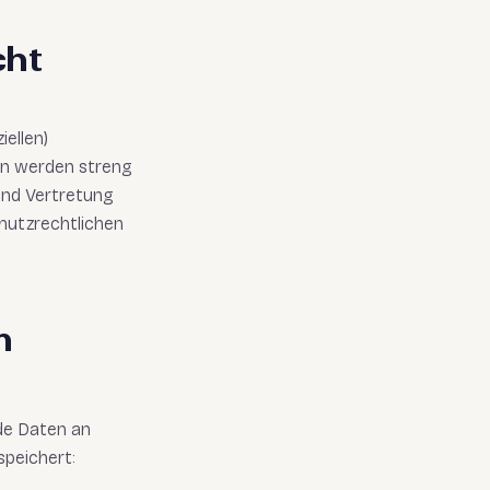
cht
iellen)
n werden streng
und Vertretung
hutzrechtlichen
m
de Daten an
speichert: