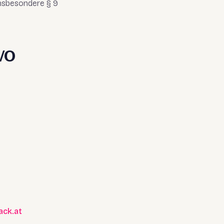
nsbesondere § 9
VO
ack.at