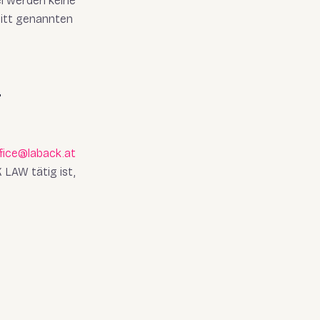
i werden keine
nitt genannten
-
fice@laback.at
 LAW tätig ist,