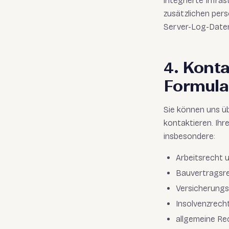
integrierte Infra
zusätzlichen per
Server-Log-Date
4. Kont
Formular
Sie können uns ü
kontaktieren. Ihr
insbesondere:
Arbeitsrecht 
Bauvertragsre
Versicherungs
Insolvenzrech
allgemeine Re