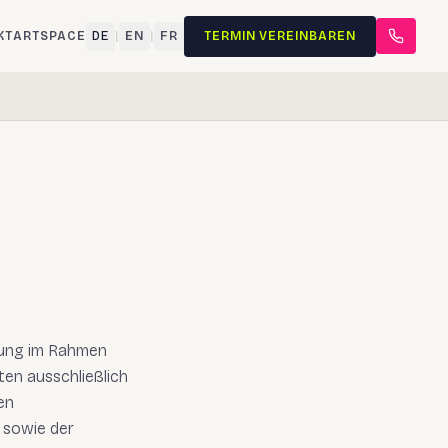
KT
ARTSPACE
DE
|
EN
|
FR
TERMIN VEREINBAREN
itung im Rahmen
en ausschließlich
en
 sowie der