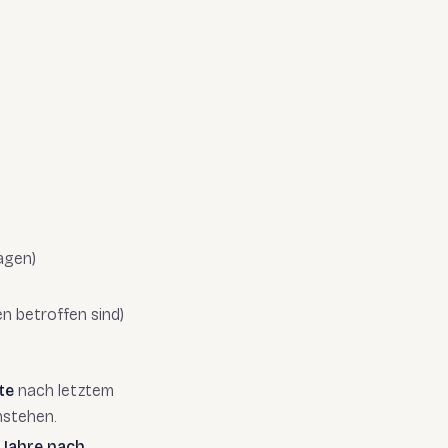
agen)
 betroffen sind)
te
nach letztem
nstehen.
 Jahre nach