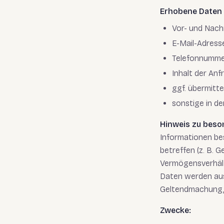
Erhobene Daten
Vor- und Nac
E-Mail-Adress
Telefonnumm
Inhalt der Anf
ggf. übermitt
sonstige in d
Hinweis zu beso
Informationen b
betreffen (z. B. 
Vermögensverhältn
Daten werden aus
Geltendmachung, 
Zwecke: