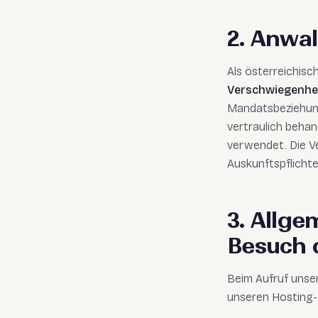
2. Anwal
Als österreichisc
Verschwiegenhei
Mandatsbeziehun
vertraulich beha
verwendet. Die V
Auskunftspflicht
3. Allg
Besuch 
Beim Aufruf unse
unseren Hosting-D