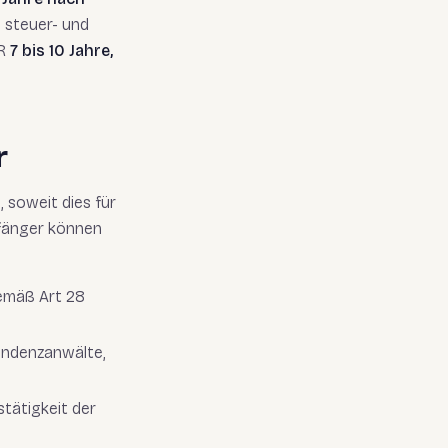
 steuer- und
dR
7 bis 10 Jahre,
r
soweit dies für
pfänger können
gemäß Art 28
ondenzanwälte,
tätigkeit der