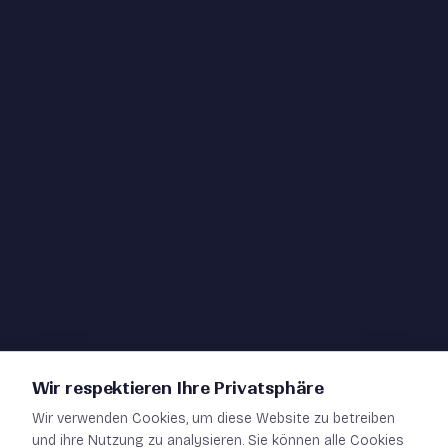
Wirtschaftsrecht
Whistleblowing
Team
News
Publikationen
Artspace
Wir respektieren Ihre Privatsphäre
Wir verwenden Cookies, um diese Website zu betreiben
Impressum
und ihre Nutzung zu analysieren. Sie können alle Cookies