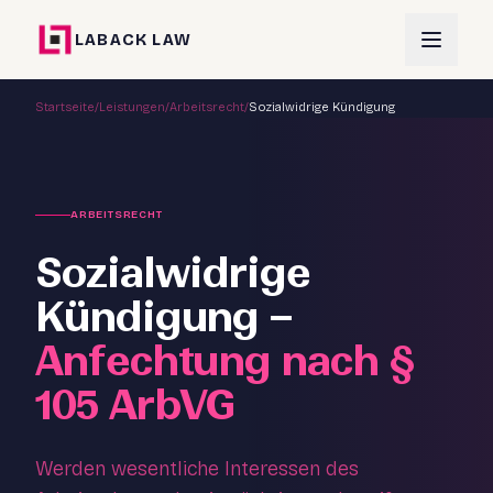
LABACK LAW
Startseite
/
Leistungen
/
Arbeitsrecht
/
Sozialwidrige Kündigung
ARBEITSRECHT
Sozialwidrige
Kündigung –
Anfechtung nach §
105 ArbVG
Werden wesentliche Interessen des