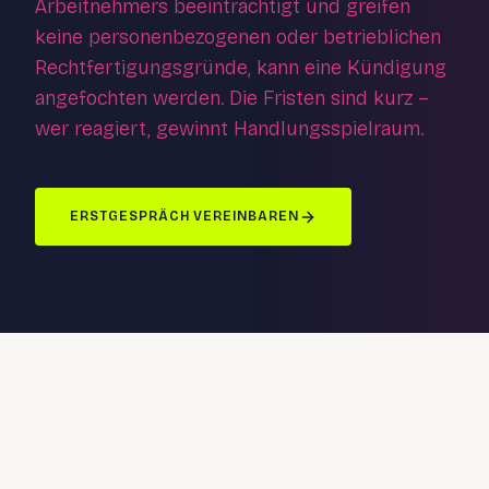
Arbeitnehmers beeinträchtigt und greifen
keine personenbezogenen oder betrieblichen
Rechtfertigungsgründe, kann eine Kündigung
angefochten werden. Die Fristen sind kurz –
wer reagiert, gewinnt Handlungsspielraum.
ERSTGESPRÄCH VEREINBAREN