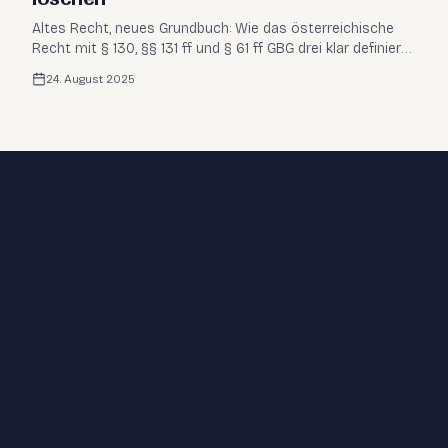
Altes Recht, neues Grundbuch: Wie das österreichische
Recht mit § 130, §§ 131 ff und § 61 ff GBG drei klar definierte
Instrumente bereitstellt, um belastende Eintragungen zu
24. August 2025
beseitigen.
+43 1 919 59 36
office@laback.at