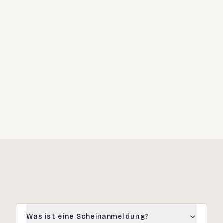
Rückforderung erschlichener Leistungen
Strafrechtliche Verurteilung der Verantwortlichen
Vergaberechtliche Konsequenzen
Eintragung in einschlägige Datenbanken
Was ist eine Scheinanmeldung?