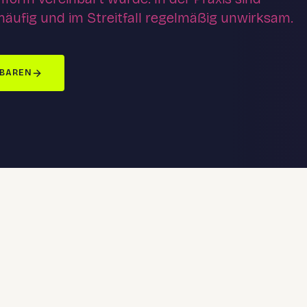
häufig und im Streitfall regelmäßig unwirksam.
NBAREN