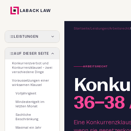
LABACK LAW
Startseite
/
Leistungen
/
Arbeitsrecht
/
LEISTUNGEN
AUF DIESER SEITE
Konkurrenzverbot und
ARBEITSRECHT
Konkurrenzklausel – zwei
verschiedene Dinge
Konku
Voraussetzungen einer
wirksamen Klausel
36–38
Volljährigkeit
Mindestentgelt im
letzten Monat
Sachliche
Beschränkung
Eine Konkurrenzklaus
Maximal ein Jahr
wenn sie gesetzeskon