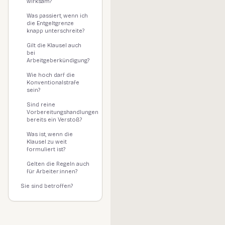
wirksam?
Was passiert, wenn ich
die Entgeltgrenze
knapp unterschreite?
Gilt die Klausel auch
bei
Arbeitgeberkündigung?
Wie hoch darf die
Konventionalstrafe
sein?
Sind reine
Vorbereitungshandlungen
bereits ein Verstoß?
Was ist, wenn die
Klausel zu weit
formuliert ist?
Gelten die Regeln auch
für Arbeiter:innen?
Sie sind betroffen?