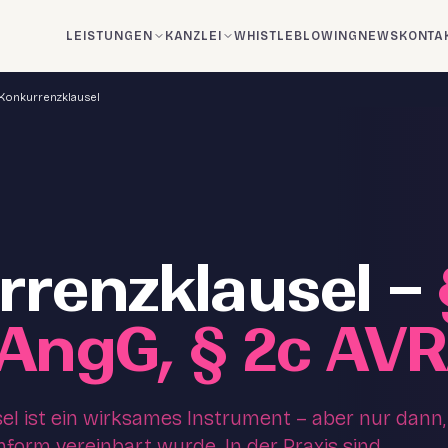
LEISTUNGEN
KANZLEI
WHISTLEBLOWING
NEWS
KONTA
Konkurrenzklausel
rrenzklausel –
 AngG, § 2c AV
el ist ein wirksames Instrument – aber nur dann,
form vereinbart wurde. In der Praxis sind