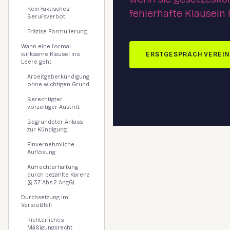
Kein faktisches
fehlerhafte Klauseln 
Berufsverbot
Präzise Formulierung
Wann eine formal
wirksame Klausel ins
ERSTGESPRÄCH VEREI
Leere geht
Arbeitgeberkündigung
ohne wichtigen Grund
Berechtigter
vorzeitiger Austritt
Begründeter Anlass
zur Kündigung
Einvernehmliche
Auflösung
Aufrechterhaltung
durch bezahlte Karenz
(§ 37 Abs 2 AngG)
Durchsetzung im
Verstoßfall
Richterliches
Mäßigungsrecht