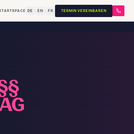
KT
ARTSPACE
DE
|
EN
|
FR
TERMIN VEREINBAREN
§§
RAG