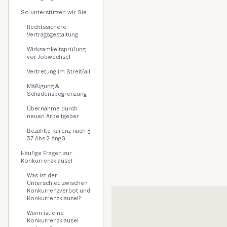
So unterstützen wir Sie
Rechtssichere
Vertragsgestaltung
Wirksamkeitsprüfung
vor Jobwechsel
Vertretung im Streitfall
Mäßigung &
Schadensbegrenzung
Übernahme durch
neuen Arbeitgeber
Bezahlte Karenz nach §
37 Abs 2 AngG
Häufige Fragen zur
Konkurrenzklausel
Was ist der
Unterschied zwischen
Konkurrenzverbot und
Konkurrenzklausel?
Wann ist eine
Konkurrenzklausel