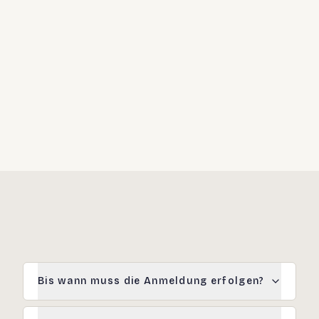
Standardisierte On-Boarding-Prozesse
Klare Zuständigkeiten in der Personaladministration
Checklisten für kurzfristige Einsätze
Regelmäßige interne Reviews
Bis wann muss die Anmeldung erfolgen?