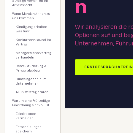
n
Streitige Verfahren im
Arbeitsrecht
Wann Mandant:innen zu
uns kommen
Wir analysieren die r
Kündigung erhalten –
was tun?
Optionen auf und beg
Konkurrenzklausel im
Unternehmen, Führun
Vertrag
Managerdienstvertrag
verhandeln
Restrukturierung &
ERSTGESPRÄCH VEREI
Personalabbau
Hinweisgeber:in im
Unternehmen
All-in-Vertrag prüfen
Warum eine frühzeitige
Einordnung sinnvoll ist
Eskalationen
vermeiden
Entscheidungen
absichern