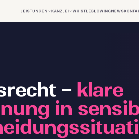
LEISTUNGEN
KANZLEI
WHISTLEBLOWING
NEWS
KONTA
srecht –
klare
nung in sensib
heidungssituat