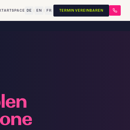
KT
ARTSPACE
DE
|
EN
|
FR
TERMIN VEREINBAREN
len
ione