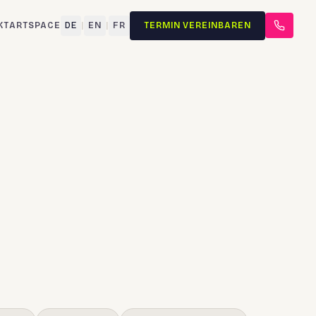
KT
ARTSPACE
DE
|
EN
|
FR
TERMIN VEREINBAREN