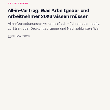
ARBEITSRECHT
All-in-Vertrag: Was Arbeitgeber und
Arbeitnehmer 2026 wissen müssen
All-in-Vereinbarungen wirken einfach – führen aber häufig
zu Streit über Deckungsprüfung und Nachzahlungen. Was
Arbeitgeber rechtssicher gestalten und
08. Mai 2026
Arbeitnehmer:innen prüfen sollten.